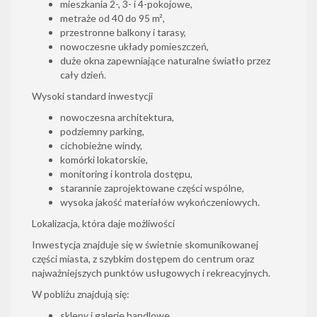
mieszkania 2-, 3- i 4-pokojowe,
metraże od 40 do 95 m²,
przestronne balkony i tarasy,
nowoczesne układy pomieszczeń,
duże okna zapewniające naturalne światło przez
cały dzień.
Wysoki standard inwestycji
nowoczesna architektura,
podziemny parking,
cichobieżne windy,
komórki lokatorskie,
monitoring i kontrola dostępu,
starannie zaprojektowane części wspólne,
wysoka jakość materiałów wykończeniowych.
Lokalizacja, która daje możliwości
Inwestycja znajduje się w świetnie skomunikowanej
części miasta, z szybkim dostępem do centrum oraz
najważniejszych punktów usługowych i rekreacyjnych.
W pobliżu znajdują się:
sklepy i galerie handlowe,