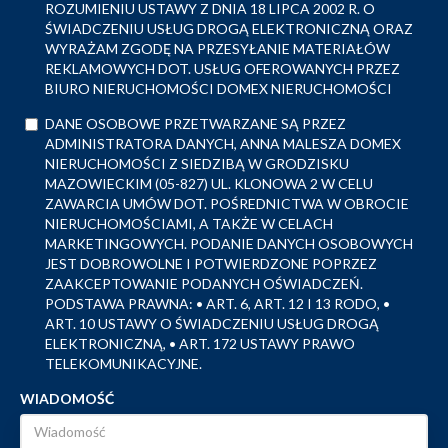
ROZUMIENIU USTAWY Z DNIA 18 LIPCA 2002 R. O
ŚWIADCZENIU USŁUG DROGĄ ELEKTRONICZNĄ ORAZ
WYRAŻAM ZGODĘ NA PRZESYŁANIE MATERIAŁÓW
REKLAMOWYCH DOT. USŁUG OFEROWANYCH PRZEZ
BIURO NIERUCHOMOŚCI DOMEX NIERUCHOMOŚCI
DANE OSOBOWE PRZETWARZANE SĄ PRZEZ
ADMINISTRATORA DANYCH, ANNA MALESZA DOMEX
NIERUCHOMOŚCI Z SIEDZIBĄ W GRODZISKU
MAZOWIECKIM (05-827) UL. KLONOWA 2 W CELU
ZAWARCIA UMÓW DOT. POŚREDNICTWA W OBROCIE
NIERUCHOMOŚCIAMI, A TAKŻE W CELACH
MARKETINGOWYCH. PODANIE DANYCH OSOBOWYCH
JEST DOBROWOLNE I POTWIERDZONE POPRZEZ
ZAAKCEPTOWANIE PODANYCH OŚWIADCZEŃ.
PODSTAWA PRAWNA: • ART. 6, ART. 12 I 13 RODO, •
ART. 10 USTAWY O ŚWIADCZENIU USŁUG DROGĄ
ELEKTRONICZNĄ, • ART. 172 USTAWY PRAWO
TELEKOMUNIKACYJNE.
WIADOMOŚĆ