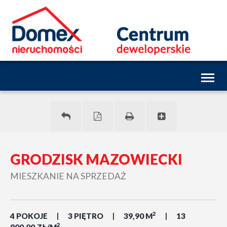
Toggl
naviga
GRODZISK MAZOWIECKI
MIESZKANIE NA SPRZEDAŻ
2
4 POKOJE
3 PIĘTRO
39,90 M
13
2