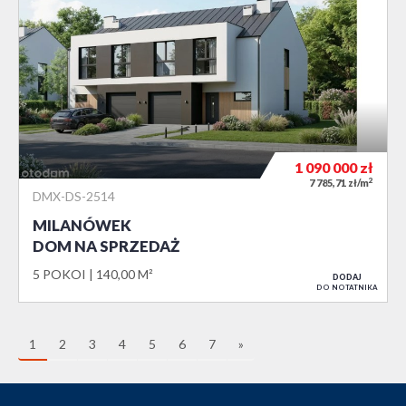
1 090 000
zł
2
7 785,71 zł/m
DMX-DS-2514
MILANÓWEK
DOM NA SPRZEDAŻ
5 POKOI
140,00 M²
DODAJ
DO NOTATNIKA
1
2
3
4
5
6
7
»