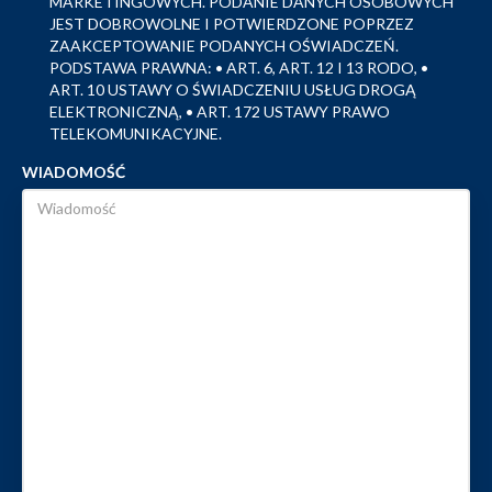
MARKETINGOWYCH. PODANIE DANYCH OSOBOWYCH
JEST DOBROWOLNE I POTWIERDZONE POPRZEZ
ZAAKCEPTOWANIE PODANYCH OŚWIADCZEŃ.
PODSTAWA PRAWNA: • ART. 6, ART. 12 I 13 RODO, •
ART. 10 USTAWY O ŚWIADCZENIU USŁUG DROGĄ
ELEKTRONICZNĄ, • ART. 172 USTAWY PRAWO
TELEKOMUNIKACYJNE.
WIADOMOŚĆ