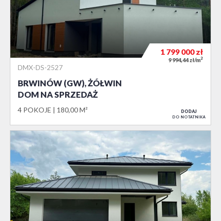
1 799 000
zł
2
9 994,44 zł/m
DMX-DS-2527
BRWINÓW (GW), ŻÓŁWIN
DOM NA SPRZEDAŻ
4 POKOJE
180,00 M²
DODAJ
DO NOTATNIKA