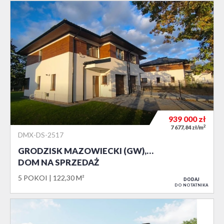
939 000
zł
2
7 677,84 zł/m
DMX-DS-2517
GRODZISK MAZOWIECKI (GW),…
DOM NA SPRZEDAŻ
5 POKOI
122,30 M²
DODAJ
DO NOTATNIKA