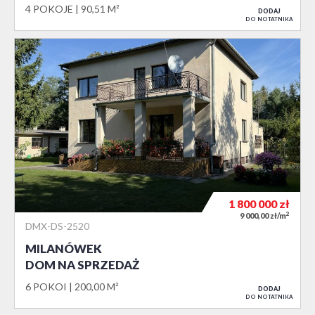
4 POKOJE
90,51 M²
DODAJ
DO NOTATNIKA
1 800 000
zł
2
9 000,00 zł/m
DMX-DS-2520
MILANÓWEK
DOM NA SPRZEDAŻ
6 POKOI
200,00 M²
DODAJ
DO NOTATNIKA