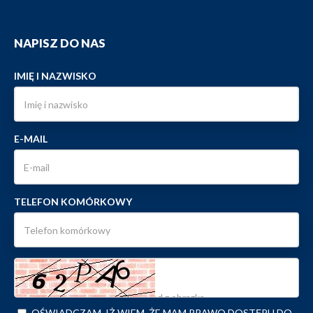
NAPISZ DO NAS
IMIĘ I NAZWISKO
E-MAIL
TELEFON KOMÓRKOWY
OŚWIADCZAM, IŻ WIEM, ŻE MAM PRAWO DOSTĘPU DO