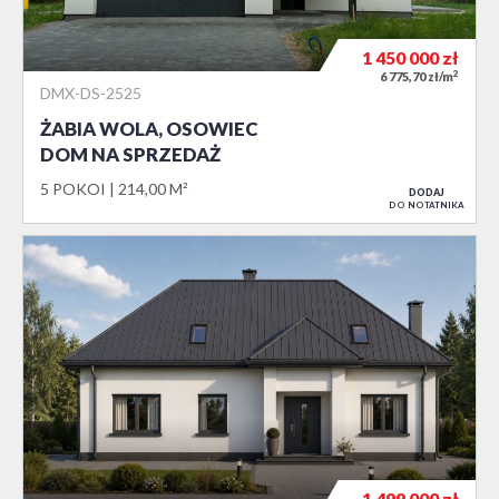
1 450 000
zł
2
6 775,70 zł/m
DMX-DS-2525
ŻABIA WOLA, OSOWIEC
DOM NA SPRZEDAŻ
5 POKOI
214,00 M²
DODAJ
DO NOTATNIKA
1 499 000
zł