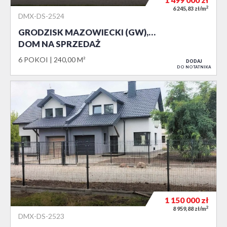
2
6 245,83 zł/m
DMX-DS-2524
GRODZISK MAZOWIECKI (GW),…
DOM NA SPRZEDAŻ
6 POKOI
240,00 M²
DODAJ
DO NOTATNIKA
1 150 000
zł
2
8 959,88 zł/m
DMX-DS-2523