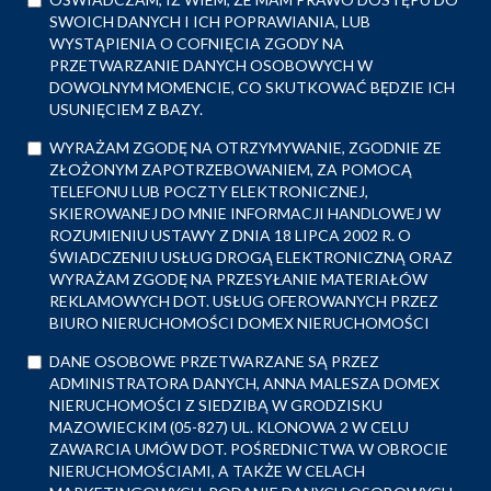
SWOICH DANYCH I ICH POPRAWIANIA, LUB
WYSTĄPIENIA O COFNIĘCIA ZGODY NA
PRZETWARZANIE DANYCH OSOBOWYCH W
DOWOLNYM MOMENCIE, CO SKUTKOWAĆ BĘDZIE ICH
USUNIĘCIEM Z BAZY.
WYRAŻAM ZGODĘ NA OTRZYMYWANIE, ZGODNIE ZE
ZŁOŻONYM ZAPOTRZEBOWANIEM, ZA POMOCĄ
TELEFONU LUB POCZTY ELEKTRONICZNEJ,
SKIEROWANEJ DO MNIE INFORMACJI HANDLOWEJ W
ROZUMIENIU USTAWY Z DNIA 18 LIPCA 2002 R. O
ŚWIADCZENIU USŁUG DROGĄ ELEKTRONICZNĄ ORAZ
WYRAŻAM ZGODĘ NA PRZESYŁANIE MATERIAŁÓW
REKLAMOWYCH DOT. USŁUG OFEROWANYCH PRZEZ
BIURO NIERUCHOMOŚCI DOMEX NIERUCHOMOŚCI
DANE OSOBOWE PRZETWARZANE SĄ PRZEZ
ADMINISTRATORA DANYCH, ANNA MALESZA DOMEX
NIERUCHOMOŚCI Z SIEDZIBĄ W GRODZISKU
MAZOWIECKIM (05-827) UL. KLONOWA 2 W CELU
ZAWARCIA UMÓW DOT. POŚREDNICTWA W OBROCIE
NIERUCHOMOŚCIAMI, A TAKŻE W CELACH