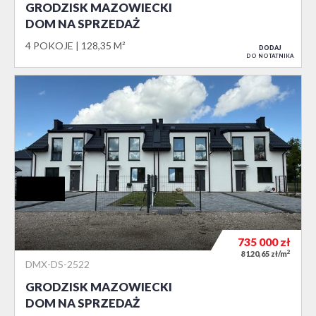
GRODZISK MAZOWIECKI
DOM NA SPRZEDAŻ
4 POKOJE
128,35 M²
DODAJ
DO NOTATNIKA
735 000
zł
2
8 120,65 zł/m
DMX-DS-2522
GRODZISK MAZOWIECKI
DOM NA SPRZEDAŻ