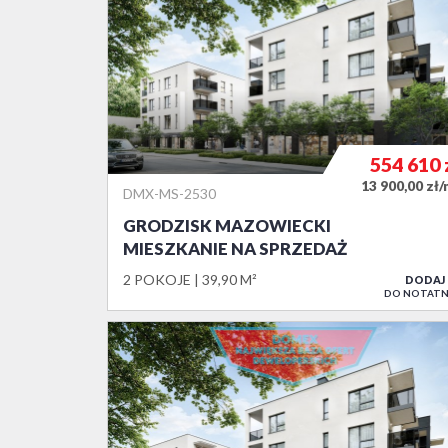
554 610
13 900,00 zł
DMX-MS-2530
GRODZISK MAZOWIECKI
MIESZKANIE NA SPRZEDAŻ
2 POKOJE
39,90 M²
DODAJ
DO NOTATN