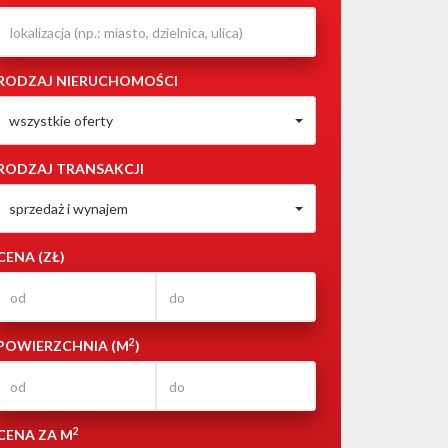
RODZAJ NIERUCHOMOŚCI
wszystkie oferty
RODZAJ TRANSAKCJI
sprzedaż i wynajem
CENA (ZŁ)
2
POWIERZCHNIA (M
)
2
CENA ZA M