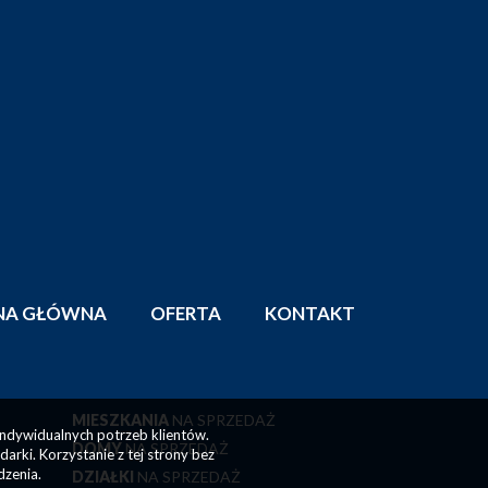
NA GŁÓWNA
OFERTA
KONTAKT
MIESZKANIA
NA SPRZEDAŻ
indywidualnych potrzeb klientów.
DOMY
NA SPRZEDAŻ
rki. Korzystanie z tej strony bez
dzenia.
DZIAŁKI
NA SPRZEDAŻ