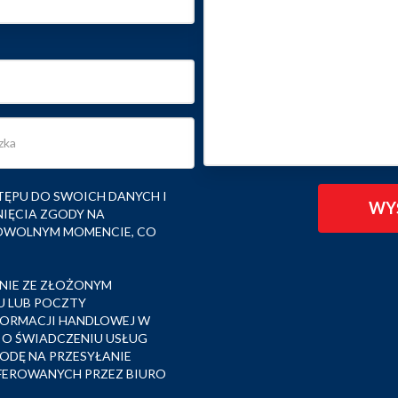
TĘPU DO SWOICH DANYCH I
NIĘCIA ZGODY NA
OWOLNYM MOMENCIE, CO
NIE ZE ZŁOŻONYM
U LUB POCZTY
NFORMACJI HANDLOWEJ W
R. O ŚWIADCZENIU USŁUG
DĘ NA PRZESYŁANIE
FEROWANYCH PRZEZ BIURO