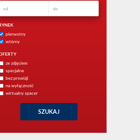
RYNEK
pierwotny
wtórny
OFERTY
ze zdjęciem
specjalne
bez prowizji
na wyłączność
wirtualny spacer