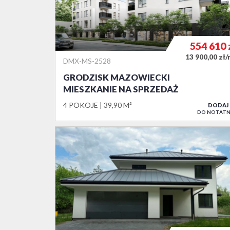
554 610
13 900,00 zł
DMX-MS-2528
GRODZISK MAZOWIECKI
MIESZKANIE NA SPRZEDAŻ
4 POKOJE
39,90 M²
DODAJ
DO NOTATN