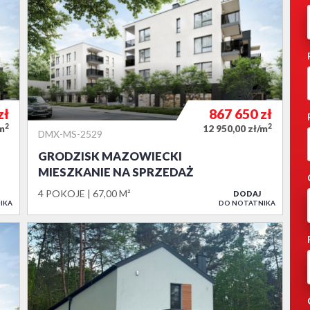
zł
867 650
zł
2
2
/m
12 950,00 zł/m
DMX-MS-2529
GRODZISK MAZOWIECKI
MIESZKANIE NA SPRZEDAŻ
4 POKOJE
67,00 M²
DODAJ
IKA
DO NOTATNIKA