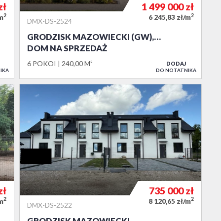
zł
1 499 000
zł
2
2
/m
6 245,83 zł/m
DMX-DS-2524
GRODZISK MAZOWIECKI (GW),…
DOM NA SPRZEDAŻ
6 POKOI
240,00 M²
DODAJ
IKA
DO NOTATNIKA
zł
735 000
zł
2
2
/m
8 120,65 zł/m
DMX-DS-2522
GRODZISK MAZOWIECKI