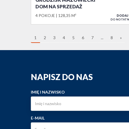
DOM NA SPRZEDAŻ
4 POKOJE
128,35 M²
DODAJ
DO NOTATN
1
2
3
4
5
6
7
...
8
»
NAPISZ DO NAS
IMIĘ I NAZWISKO
E-MAIL