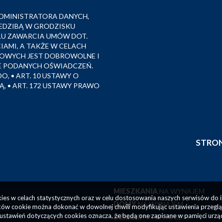
DMINISTRATORA DANYCH,
EDZIBĄ W GRODZISKU
ELU ZAWARCIA UMÓW DOT.
AMI, A TAKŻE W CELACH
OWYCH JEST DOBROWOLNE I
 PODANYCH OŚWIADCZEŃ.
DO, • ART. 10 USTAWY O
, • ART. 172 USTAWY PRAWO
STRO
MIESZKANIA
NA WYNAJEM
okies w celach statystycznych oraz w celu dostosowania naszych serwisów do 
DOMY
NA WYNAJEM
ów cookie można dokonać w dowolnej chwili modyfikując ustawienia przegląda
ustawień dotyczących cookies oznacza, że będą one zapisane w pamięci urzą
DZIAŁKI
NA WYNAJEM