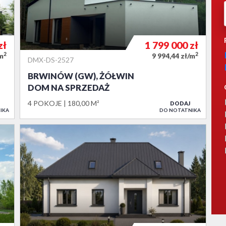
zł
1 799 000
zł
2
2
/m
9 994,44 zł/m
DMX-DS-2527
BRWINÓW (GW), ŻÓŁWIN
DOM NA SPRZEDAŻ
4 POKOJE
180,00 M²
DODAJ
IKA
DO NOTATNIKA