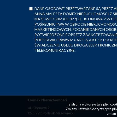
DANE OSOBOWE PRZETWARZANE SĄ PRZEZ A
ANNA MALESZA DOMEX NIERUCHOMOŚCI Z SI
MAZOWIECKIM (05-827) UL. KLONOWA 2 W C
POŚREDNICTWA W OBROCIE NIERUCHOMOŚCI
MARKETINGOWYCH. PODANIE DANYCH OSOB
POTWIERDZONE POPRZEZ ZAAKCEPTOWANIE
PODSTAWA PRAWNA: • ART. 6, ART. 12 I 13 RO
ŚWIADCZENIU USŁUG DROGĄ ELEKTRONICZNĄ
TELEKOMUNIKACYJNE.
Domex Nieruchomości
Ta strona wykorzystuje pliki co
ul. Klonowa 2
Zmiany ustawień dotyczących plik
05-827 Grodzisk Mazowiecki
zmian 