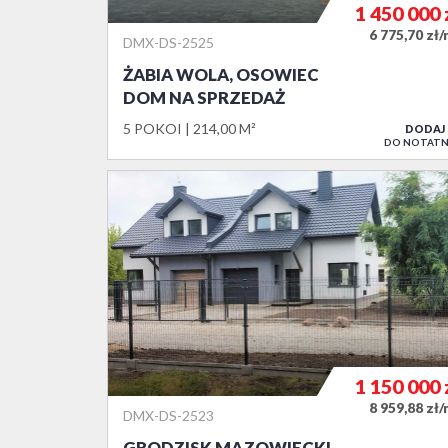
1 450 000
6 775,70 zł
DMX-DS-2525
ŻABIA WOLA, OSOWIEC
DOM NA SPRZEDAŻ
5 POKOI
214,00 M²
DODAJ
DO NOTATN
1 150 000
8 959,88 zł
DMX-DS-2523
GRODZISK MAZOWIECKI