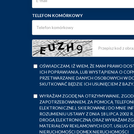
TELEFON KOMÓRKOWY
OŚWIADCZAM, IŻ WIEM, ŻE MAM PRAWO DOS
ICH POPRAWIANIA, LUB WYSTĄPIENIA O COF
PRZETWARZANIE DANYCH OSOBOWYCH W D
SKUTKOWAĆ BĘDZIE ICH USUNIĘCIEM Z BAZY.
WYRAŻAM ZGODĘ NA OTRZYMYWANIE, ZGOD
ZAPOTRZEBOWANIEM, ZA POMOCĄ TELEFON
ELEKTRONICZNEJ, SKIEROWANEJ DO MNIE I
ROZUMIENIU USTAWY Z DNIA 18 LIPCA 2002 
DROGĄ ELEKTRONICZNĄ ORAZ WYRAŻAM ZGO
MATERIAŁÓW REKLAMOWYCH DOT. USŁUG O
NIERUCHOMOŚCI DOMEX NIERUCHOMOŚCI