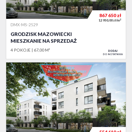
867 650
zł
2
12 950,00 zł/m
DMX-MS-2529
GRODZISK MAZOWIECKI
MIESZKANIE NA SPRZEDAŻ
4 POKOJE
67,00 M²
DODAJ
DO NOTATNIKA
554 610
zł