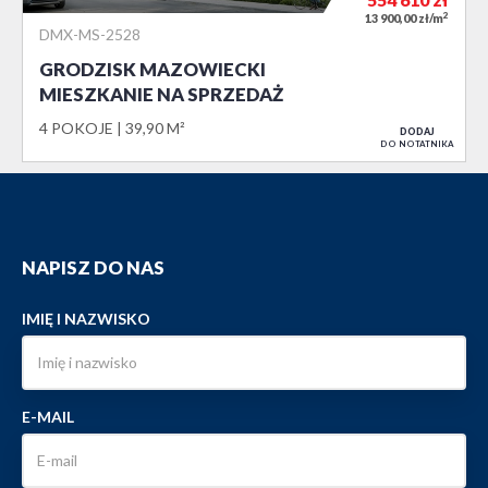
2
13 900,00 zł/m
DMX-MS-2528
GRODZISK MAZOWIECKI
MIESZKANIE NA SPRZEDAŻ
4 POKOJE
39,90 M²
DODAJ
DO NOTATNIKA
NAPISZ DO NAS
IMIĘ I NAZWISKO
E-MAIL