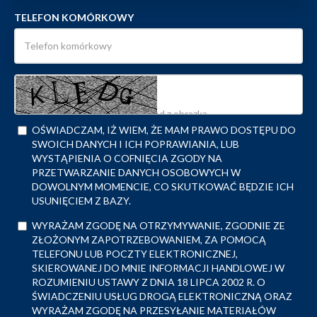
TELEFON KOMÓRKOWY
OŚWIADCZAM, IŻ WIEM, ŻE MAM PRAWO DOSTĘPU DO
SWOICH DANYCH I ICH POPRAWIANIA, LUB
WYSTĄPIENIA O COFNIĘCIA ZGODY NA
PRZETWARZANIE DANYCH OSOBOWYCH W
DOWOLNYM MOMENCIE, CO SKUTKOWAĆ BĘDZIE ICH
USUNIĘCIEM Z BAZY.
WYRAŻAM ZGODĘ NA OTRZYMYWANIE, ZGODNIE ZE
ZŁOŻONYM ZAPOTRZEBOWANIEM, ZA POMOCĄ
TELEFONU LUB POCZTY ELEKTRONICZNEJ,
SKIEROWANEJ DO MNIE INFORMACJI HANDLOWEJ W
ROZUMIENIU USTAWY Z DNIA 18 LIPCA 2002 R. O
ŚWIADCZENIU USŁUG DROGĄ ELEKTRONICZNĄ ORAZ
WYRAŻAM ZGODĘ NA PRZESYŁANIE MATERIAŁÓW