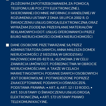
ZŁOŻONYM ZAPOTRZEBOWANIEM, ZA POMOCĄ
TELEFONU LUB POCZTY ELEKTRONICZNEJ,
SKIEROWANEJ DO MNIE INFORMACJI HANDLOWEJ W
ROZUMIENIU USTAWY Z DNIA 18 LIPCA 2002 R. O
ŚWIADCZENIU USŁUG DROGĄ ELEKTRONICZNĄ ORAZ
WYRAŻAM ZGODĘ NA PRZESYŁANIE MATERIAŁÓW
REKLAMOWYCH DOT. USŁUG OFEROWANYCH PRZEZ
BIURO NIERUCHOMOŚCI DOMEX NIERUCHOMOŚCI
DANE OSOBOWE PRZETWARZANE SĄ PRZEZ
ADMINISTRATORA DANYCH, ANNA MALESZA DOMEX
NIERUCHOMOŚCI Z SIEDZIBĄ W GRODZISKU
MAZOWIECKIM (05-827) UL. KLONOWA 2 W CELU
ZAWARCIA UMÓW DOT. POŚREDNICTWA W OBROCIE
NIERUCHOMOŚCIAMI, A TAKŻE W CELACH
MARKETINGOWYCH. PODANIE DANYCH OSOBOWYCH
JEST DOBROWOLNE I POTWIERDZONE POPRZEZ
ZAAKCEPTOWANIE PODANYCH OŚWIADCZEŃ.
PODSTAWA PRAWNA: • ART. 6, ART. 12 I 13 RODO, •
ART. 10 USTAWY O ŚWIADCZENIU USŁUG DROGĄ
ELEKTRONICZNĄ, • ART. 172 USTAWY PRAWO
TELEKOMUNIKACYJNE.