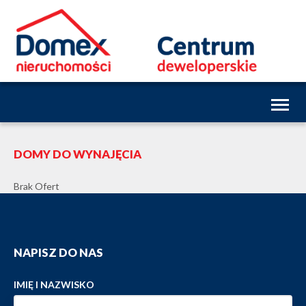
Toggl
naviga
DOMY DO WYNAJĘCIA
Brak Ofert
NAPISZ DO NAS
IMIĘ I NAZWISKO