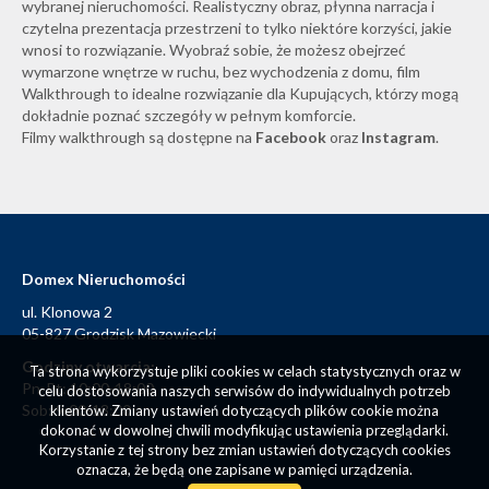
wybranej nieruchomości. Realistyczny obraz, płynna narracja i
czytelna prezentacja przestrzeni to tylko niektóre korzyści, jakie
wnosi to rozwiązanie. Wyobraź sobie, że możesz obejrzeć
wymarzone wnętrze w ruchu, bez wychodzenia z domu, film
Walkthrough to idealne rozwiązanie dla Kupujących, którzy mogą
dokładnie poznać szczegóły w pełnym komforcie.
Filmy walkthrough są dostępne na
Facebook
oraz
Instagram
.
Domex Nieruchomości
ul. Klonowa 2
05-827 Grodzisk Mazowiecki
Godziny otwarcia:
Ta strona wykorzystuje pliki cookies w celach statystycznych oraz w
Pn-Pt: 10:00-18:00
celu dostosowania naszych serwisów do indywidualnych potrzeb
Sob: 9:00-13:00
klientów. Zmiany ustawień dotyczących plików cookie można
dokonać w dowolnej chwili modyfikując ustawienia przeglądarki.
Korzystanie z tej strony bez zmian ustawień dotyczących cookies
oznacza, że będą one zapisane w pamięci urządzenia.