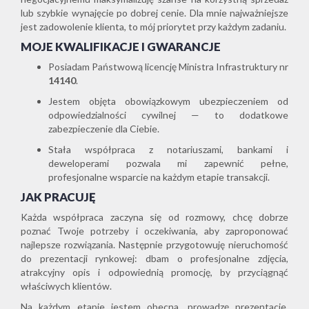
lub szybkie wynajęcie po dobrej cenie. Dla mnie najważniejsze
jest zadowolenie klienta, to mój priorytet przy każdym zadaniu.
MOJE KWALIFIKACJE I GWARANCJE
Posiadam Państwową licencję Ministra Infrastruktury nr
14140
.
Jestem objęta obowiązkowym ubezpieczeniem od
odpowiedzialności cywilnej — to dodatkowe
zabezpieczenie dla Ciebie.
Stała współpraca z notariuszami, bankami i
deweloperami pozwala mi zapewnić pełne,
profesjonalne wsparcie na każdym etapie transakcji.
JAK PRACUJĘ
Każda współpraca zaczyna się od rozmowy, chcę dobrze
poznać Twoje potrzeby i oczekiwania, aby zaproponować
najlepsze rozwiązania. Następnie przygotowuję nieruchomość
do prezentacji rynkowej: dbam o profesjonalne zdjęcia,
atrakcyjny opis i odpowiednią promocję, by przyciągnąć
właściwych klientów.
Na każdym etapie jestem obecna, prowadzę prezentacje,