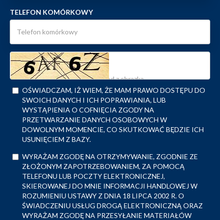
TELEFON KOMÓRKOWY
OŚWIADCZAM, IŻ WIEM, ŻE MAM PRAWO DOSTĘPU DO
SWOICH DANYCH I ICH POPRAWIANIA, LUB
WYSTĄPIENIA O COFNIĘCIA ZGODY NA
PRZETWARZANIE DANYCH OSOBOWYCH W
DOWOLNYM MOMENCIE, CO SKUTKOWAĆ BĘDZIE ICH
USUNIĘCIEM Z BAZY.
WYRAŻAM ZGODĘ NA OTRZYMYWANIE, ZGODNIE ZE
ZŁOŻONYM ZAPOTRZEBOWANIEM, ZA POMOCĄ
TELEFONU LUB POCZTY ELEKTRONICZNEJ,
SKIEROWANEJ DO MNIE INFORMACJI HANDLOWEJ W
ROZUMIENIU USTAWY Z DNIA 18 LIPCA 2002 R. O
ŚWIADCZENIU USŁUG DROGĄ ELEKTRONICZNĄ ORAZ
WYRAŻAM ZGODĘ NA PRZESYŁANIE MATERIAŁÓW