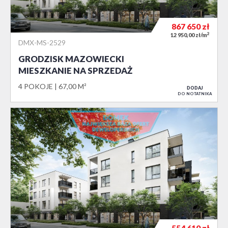
867 650
zł
2
12 950,00 zł/m
DMX-MS-2529
GRODZISK MAZOWIECKI
MIESZKANIE NA SPRZEDAŻ
4 POKOJE
67,00 M²
DODAJ
DO NOTATNIKA
554 610
zł