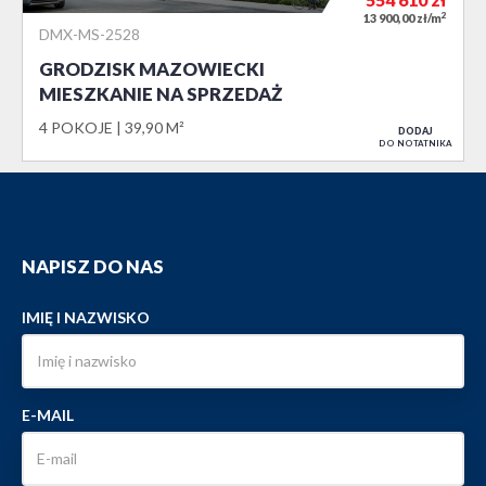
2
13 900,00 zł/m
DMX-MS-2528
GRODZISK MAZOWIECKI
MIESZKANIE NA SPRZEDAŻ
4 POKOJE
39,90 M²
DODAJ
DO NOTATNIKA
NAPISZ DO NAS
IMIĘ I NAZWISKO
E-MAIL