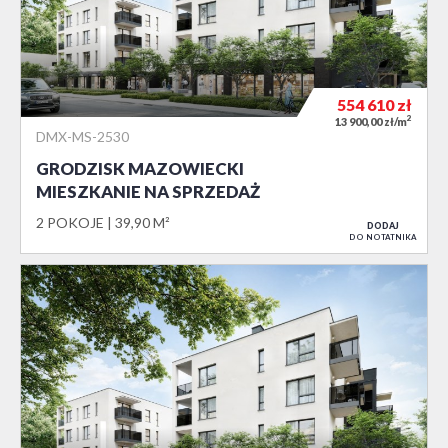
554 610
zł
2
13 900,00 zł/m
DMX-MS-2530
GRODZISK MAZOWIECKI
MIESZKANIE NA SPRZEDAŻ
2 POKOJE
39,90 M²
DODAJ
DO NOTATNIKA