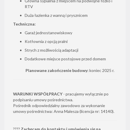
Główna sypialnia z miejscem na podwójne łóżko i
RTV
Duża łazienka z wanną i prysznicem
Techniczna:
Garaż jednostanowiskowy
Kotłownia z opcją pralni
Strych z możliwością adaptacji
Dodatkowe miejsce postojowe przed domem
Planowane zakończenie budowy:
koniec 2025 r.
WARUNKI WSPÓŁPRACY
- pracujemy wyłącznie po
podpisaniu umowy pośrednictwa.
Pośrednik odpowiedzialny zawodowo za wykonanie
umowy pośrednictwa: Anna Malesza (licencja nr: 14140).
????
Zachęcam do kontaktu i umówienia się na