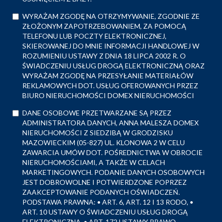
WYRAŻAM ZGODĘ NA OTRZYMYWANIE, ZGODNIE ZE
ZŁOŻONYM ZAPOTRZEBOWANIEM, ZA POMOCĄ
TELEFONU LUB POCZTY ELEKTRONICZNEJ,
SKIEROWANEJ DO MNIE INFORMACJI HANDLOWEJ W
ROZUMIENIU USTAWY Z DNIA 18 LIPCA 2002 R. O
ŚWIADCZENIU USŁUG DROGĄ ELEKTRONICZNĄ ORAZ
WYRAŻAM ZGODĘ NA PRZESYŁANIE MATERIAŁÓW
REKLAMOWYCH DOT. USŁUG OFEROWANYCH PRZEZ
BIURO NIERUCHOMOŚCI DOMEX NIERUCHOMOŚCI
DANE OSOBOWE PRZETWARZANE SĄ PRZEZ
ADMINISTRATORA DANYCH, ANNA MALESZA DOMEX
NIERUCHOMOŚCI Z SIEDZIBĄ W GRODZISKU
MAZOWIECKIM (05-827) UL. KLONOWA 2 W CELU
ZAWARCIA UMÓW DOT. POŚREDNICTWA W OBROCIE
NIERUCHOMOŚCIAMI, A TAKŻE W CELACH
MARKETINGOWYCH. PODANIE DANYCH OSOBOWYCH
JEST DOBROWOLNE I POTWIERDZONE POPRZEZ
ZAAKCEPTOWANIE PODANYCH OŚWIADCZEŃ.
PODSTAWA PRAWNA: • ART. 6, ART. 12 I 13 RODO, •
ART. 10 USTAWY O ŚWIADCZENIU USŁUG DROGĄ
ELEKTRONICZNĄ, • ART. 172 USTAWY PRAWO