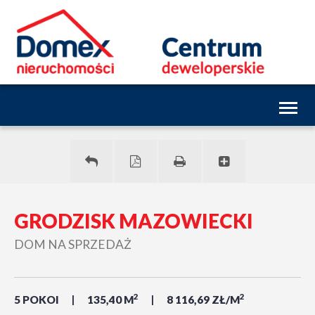
Toggl
naviga
GRODZISK MAZOWIECKI
DOM NA SPRZEDAŻ
2
2
5 POKOI
135,40 M
8 116,69 ZŁ/M