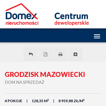
Toggl
naviga
GRODZISK MAZOWIECKI
DOM NA SPRZEDAŻ
2
2
4 POKOJE
128,35 M
8 959,88 ZŁ/M