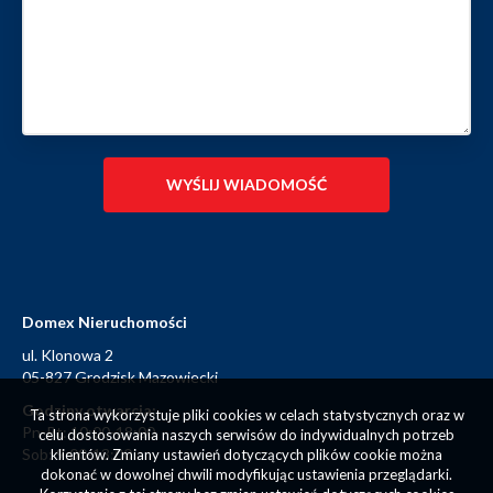
Domex Nieruchomości
ul. Klonowa 2
05-827 Grodzisk Mazowiecki
Godziny otwarcia:
Ta strona wykorzystuje pliki cookies w celach statystycznych oraz w
Pn-Pt: 10:00-18:00
celu dostosowania naszych serwisów do indywidualnych potrzeb
Sob: 9:00-13:00
klientów. Zmiany ustawień dotyczących plików cookie można
dokonać w dowolnej chwili modyfikując ustawienia przeglądarki.