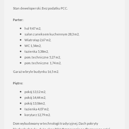
Stan deweloperski. Bez podatku PCC.
Parter:
hol 9,47 m2,
salon z aneksem kuchennym 28,3 m2,
Wiatrołap 2,67 m2,
WC 1,54m2,
łazienka 5,38m2,
pom. techniczne 5,27 m2,
pom. techniczne 1,74 m2,
Garaż w bryle budynku 16,5 m2.
Piętro:
pokój 13,12 m2,
pokój 14,44 m2,
pokój 13,06m2,
łazienka 4,07 m2,
korytarz 12,79 m2.
Dom wybudowany w technologii tradycyjnej. Dach pokryty