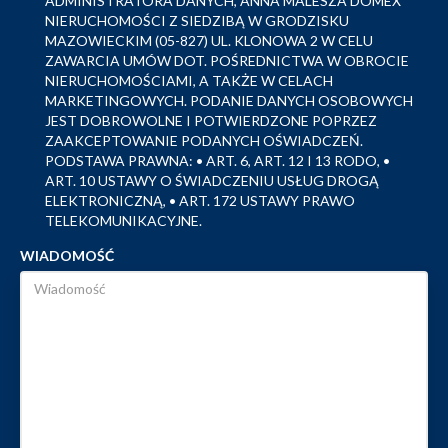
ADMINISTRATORA DANYCH, ANNA MALESZA DOMEX
NIERUCHOMOŚCI Z SIEDZIBĄ W GRODZISKU
MAZOWIECKIM (05-827) UL. KLONOWA 2 W CELU
ZAWARCIA UMÓW DOT. POŚREDNICTWA W OBROCIE
NIERUCHOMOŚCIAMI, A TAKŻE W CELACH
MARKETINGOWYCH. PODANIE DANYCH OSOBOWYCH
JEST DOBROWOLNE I POTWIERDZONE POPRZEZ
ZAAKCEPTOWANIE PODANYCH OŚWIADCZEŃ.
PODSTAWA PRAWNA: • ART. 6, ART. 12 I 13 RODO, •
ART. 10 USTAWY O ŚWIADCZENIU USŁUG DROGĄ
ELEKTRONICZNĄ, • ART. 172 USTAWY PRAWO
TELEKOMUNIKACYJNE.
WIADOMOŚĆ