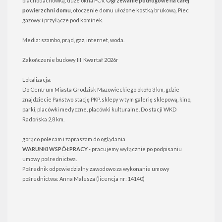
blachodachówką, duże okna PCV.
Ogrzewanie podłogowe na całej
powierzchni domu
, otoczenie domu ułożone kostką brukową. Piec
gazowy i przyłącze pod kominek.
Media: szambo, prąd, gaz, internet, woda.
Zakończenie budowy III Kwartał 2026r
Lokalizacja:
Do Centrum Miasta Grodzisk Mazowieckiego około 3 km, gdzie
znajdziecie Państwo stację PKP, sklepy w tym galerię sklepową, kino,
parki, placówki medyczne, placówki kulturalne. Do stacji WKD
Radońska 2,8 km.
gorąco polecam i zapraszam do oglądania.
WARUNKI WSPÓŁPRACY
- pracujemy wyłącznie po podpisaniu
umowy pośrednictwa.
Pośrednik odpowiedzialny zawodowo za wykonanie umowy
pośrednictwa: Anna Malesza (licencja nr: 14140)