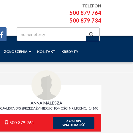
TELEFON
500 879 764
500 879 734
ZGŁOSZENIA
KONTAKT
KREDYTY
ANNA MALESZA
ECJALISTA D/S SPRZEDAŻY NIERUCHOMOŚCI NR LICENCJI 14140
ZOSTAW
500-879-764
WIADOMOŚĆ