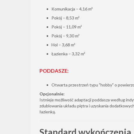
Komunikacja – 4,16 m²
Pokój – 8,53 m²
Pokój – 11,09 m²
Pokój – 9,30 m²
Hol – 3,68 m²
Łazienka – 3,32 m²
PODDASZE:
Otwarta przestrzeń typu "hobby" o powierzc
Opcjonalnie:
Istnieje możliwość adaptacji poddasza według ind
zdublowania układu piętra i uzyskania dodatkowyc
łazienką.
Standard wykończenia