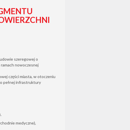
EGMENTU
OWIERZCHNI
budowie szeregowej o
w ramach nowoczesnej
owej części miasta, w otoczeniu
 pełnej infrastruktury
,
ychodnie medyczne),