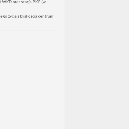
jki WKD oraz stacja PKP (w
ego życia z bliskością centrum
²