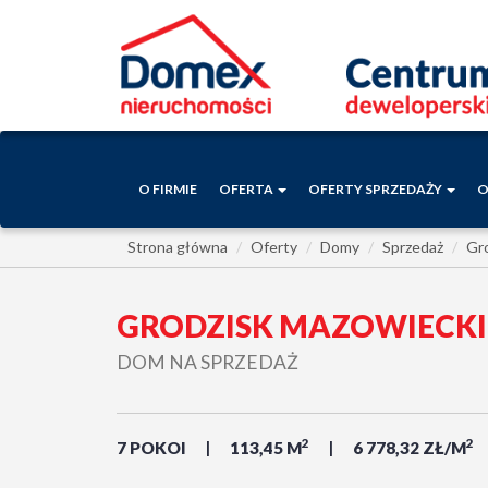
O FIRMIE
OFERTA
OFERTY SPRZEDAŻY
O
Strona główna
Oferty
Domy
Sprzedaż
Gr
GRODZISK MAZOWIECKI
DOM NA SPRZEDAŻ
2
2
7 POKOI
113,45 M
6 778,32 ZŁ/M