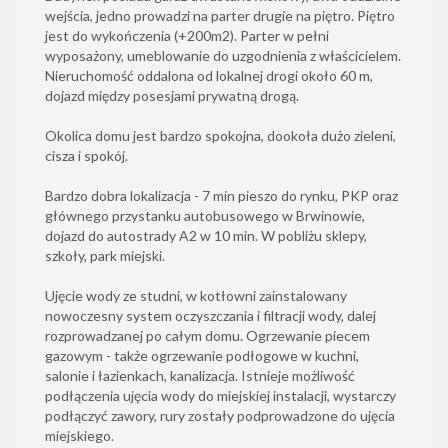
wejścia, jedno prowadzi na parter drugie na piętro. Piętro
jest do wykończenia (+200m2). Parter w pełni
wyposażony, umeblowanie do uzgodnienia z właścicielem.
Nieruchomość oddalona od lokalnej drogi około 60 m,
dojazd między posesjami prywatną drogą.
Okolica domu jest bardzo spokojna, dookoła dużo zieleni,
cisza i spokój.
Bardzo dobra lokalizacja - 7 min pieszo do rynku, PKP oraz
głównego przystanku autobusowego w Brwinowie,
dojazd do autostrady A2 w 10 min. W pobliżu sklepy,
szkoły, park miejski.
Ujęcie wody ze studni, w kotłowni zainstalowany
nowoczesny system oczyszczania i filtracji wody, dalej
rozprowadzanej po całym domu. Ogrzewanie piecem
gazowym - także ogrzewanie podłogowe w kuchni,
salonie i łazienkach, kanalizacja. Istnieje możliwość
podłączenia ujęcia wody do miejskiej instalacji, wystarczy
podłączyć zawory, rury zostały podprowadzone do ujęcia
miejskiego.