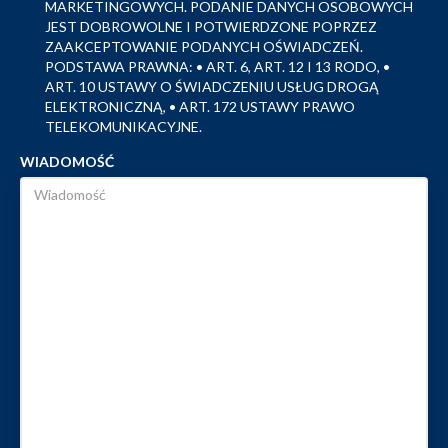
MARKETINGOWYCH. PODANIE DANYCH OSOBOWYCH
JEST DOBROWOLNE I POTWIERDZONE POPRZEZ
ZAAKCEPTOWANIE PODANYCH OŚWIADCZEŃ.
PODSTAWA PRAWNA: • ART. 6, ART. 12 I 13 RODO, •
ART. 10 USTAWY O ŚWIADCZENIU USŁUG DROGĄ
ELEKTRONICZNĄ, • ART. 172 USTAWY PRAWO
TELEKOMUNIKACYJNE.
WIADOMOŚĆ