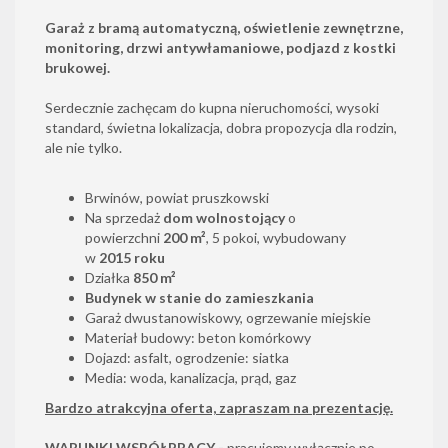
Garaż z bramą automatyczną, oświetlenie zewnętrzne,
monitoring, drzwi antywłamaniowe, podjazd z kostki
brukowej.
Serdecznie zachęcam do kupna nieruchomości, wysoki
standard, świetna lokalizacja, dobra propozycja dla rodzin,
ale nie tylko.
Brwinów, powiat pruszkowski
Na sprzedaż
dom wolnostojący
o
powierzchni
200 m²
, 5 pokoi, wybudowany
w
2015 roku
Działka
850 m²
Budynek w stanie do zamieszkania
Garaż dwustanowiskowy, ogrzewanie miejskie
Materiał budowy: beton komórkowy
Dojazd: asfalt, ogrodzenie: siatka
Media: woda, kanalizacja, prąd, gaz
Bardzo atrakcyjna oferta, zapraszam na prezentację.
WARUNKI WSPÓŁPRACY -
pracujemy wyłącznie po