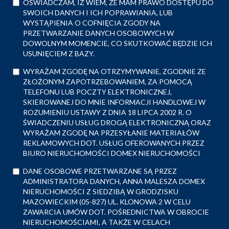
OŚWIADCZAM, IŻ WIEM, ŻE MAM PRAWO DOSTĘPU DO
SWOICH DANYCH I ICH POPRAWIANIA, LUB
WYSTĄPIENIA O COFNIĘCIA ZGODY NA
PRZETWARZANIE DANYCH OSOBOWYCH W
DOWOLNYM MOMENCIE, CO SKUTKOWAĆ BĘDZIE ICH
USUNIĘCIEM Z BAZY.
WYRAŻAM ZGODĘ NA OTRZYMYWANIE, ZGODNIE ZE
ZŁOŻONYM ZAPOTRZEBOWANIEM, ZA POMOCĄ
TELEFONU LUB POCZTY ELEKTRONICZNEJ,
SKIEROWANEJ DO MNIE INFORMACJI HANDLOWEJ W
ROZUMIENIU USTAWY Z DNIA 18 LIPCA 2002 R. O
ŚWIADCZENIU USŁUG DROGĄ ELEKTRONICZNĄ ORAZ
WYRAŻAM ZGODĘ NA PRZESYŁANIE MATERIAŁÓW
REKLAMOWYCH DOT. USŁUG OFEROWANYCH PRZEZ
BIURO NIERUCHOMOŚCI DOMEX NIERUCHOMOŚCI
DANE OSOBOWE PRZETWARZANE SĄ PRZEZ
ADMINISTRATORA DANYCH, ANNA MALESZA DOMEX
NIERUCHOMOŚCI Z SIEDZIBĄ W GRODZISKU
MAZOWIECKIM (05-827) UL. KLONOWA 2 W CELU
ZAWARCIA UMÓW DOT. POŚREDNICTWA W OBROCIE
NIERUCHOMOŚCIAMI, A TAKŻE W CELACH