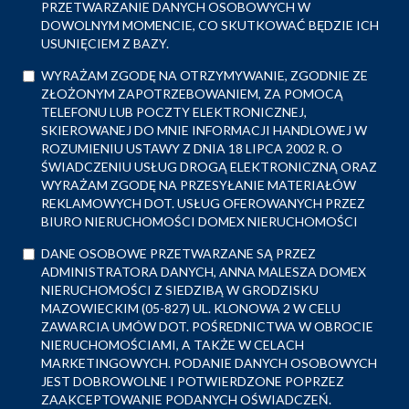
PRZETWARZANIE DANYCH OSOBOWYCH W
DOWOLNYM MOMENCIE, CO SKUTKOWAĆ BĘDZIE ICH
USUNIĘCIEM Z BAZY.
WYRAŻAM ZGODĘ NA OTRZYMYWANIE, ZGODNIE ZE
ZŁOŻONYM ZAPOTRZEBOWANIEM, ZA POMOCĄ
TELEFONU LUB POCZTY ELEKTRONICZNEJ,
SKIEROWANEJ DO MNIE INFORMACJI HANDLOWEJ W
ROZUMIENIU USTAWY Z DNIA 18 LIPCA 2002 R. O
ŚWIADCZENIU USŁUG DROGĄ ELEKTRONICZNĄ ORAZ
WYRAŻAM ZGODĘ NA PRZESYŁANIE MATERIAŁÓW
REKLAMOWYCH DOT. USŁUG OFEROWANYCH PRZEZ
BIURO NIERUCHOMOŚCI DOMEX NIERUCHOMOŚCI
DANE OSOBOWE PRZETWARZANE SĄ PRZEZ
ADMINISTRATORA DANYCH, ANNA MALESZA DOMEX
NIERUCHOMOŚCI Z SIEDZIBĄ W GRODZISKU
MAZOWIECKIM (05-827) UL. KLONOWA 2 W CELU
ZAWARCIA UMÓW DOT. POŚREDNICTWA W OBROCIE
NIERUCHOMOŚCIAMI, A TAKŻE W CELACH
MARKETINGOWYCH. PODANIE DANYCH OSOBOWYCH
JEST DOBROWOLNE I POTWIERDZONE POPRZEZ
ZAAKCEPTOWANIE PODANYCH OŚWIADCZEŃ.