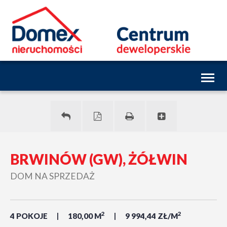
Toggl
naviga
BRWINÓW (GW), ŻÓŁWIN
DOM NA SPRZEDAŻ
2
2
4 POKOJE
180,00 M
9 994,44 ZŁ/M