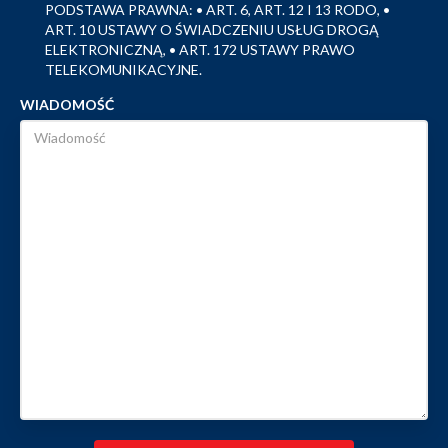
PODSTAWA PRAWNA: • ART. 6, ART. 12 I 13 RODO, •
ART. 10 USTAWY O ŚWIADCZENIU USŁUG DROGĄ
ELEKTRONICZNĄ, • ART. 172 USTAWY PRAWO
TELEKOMUNIKACYJNE.
WIADOMOŚĆ