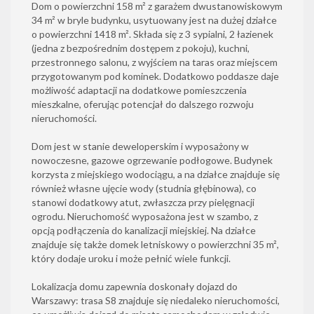
Dom o powierzchni 158 m² z garażem dwustanowiskowym
34 m² w bryle budynku, usytuowany jest na dużej działce
o powierzchni 1418 m². Składa się z 3 sypialni, 2 łazienek
(jedna z bezpośrednim dostępem z pokoju), kuchni,
przestronnego salonu, z wyjściem na taras oraz miejscem
przygotowanym pod kominek. Dodatkowo poddasze daje
możliwość adaptacji na dodatkowe pomieszczenia
mieszkalne, oferując potencjał do dalszego rozwoju
nieruchomości.
Dom jest w stanie deweloperskim i wyposażony w
nowoczesne, gazowe ogrzewanie podłogowe. Budynek
korzysta z miejskiego wodociągu, a na działce znajduje się
również własne ujęcie wody (studnia głębinowa), co
stanowi dodatkowy atut, zwłaszcza przy pielęgnacji
ogrodu. Nieruchomość wyposażona jest w szambo, z
opcją podłączenia do kanalizacji miejskiej. Na działce
znajduje się także domek letniskowy o powierzchni 35 m²,
który dodaje uroku i może pełnić wiele funkcji.
Lokalizacja domu zapewnia doskonały dojazd do
Warszawy: trasa S8 znajduje się niedaleko nieruchomości,