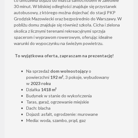
co umożliwia dojazd do miasta samochodem w zaledwie
30 minut. W bliskiej odległości znajduje się przystanek
autobusowy, z którego można dojechać do stacji PKP
Grodzisk Mazowiecki oraz bezpośrednio do Warszawy. W
pobliżu domu znajduje się również szkoła. Cicha i zielona
okolica z licznymi terenami rekreacyjnymi sprzyja
spacerom i wyprawom rowerowym, oferując idealne
warunki do wypoczynku na świeżym powietrzu.
To wyjątkowa oferta, zapraszam na prezentację!
Na sprzedaż
dom wolnostojący
o
powierzchni
192 m²
, 3 pokoje, wybudowany
w
2023 roku
Działka
1418 m²
Budynek w stanie do wykończenia
Taras, garaż, ogrzewanie miejskie
Dach: blacha
Dojazd: asfalt, ogrodzenie: murowane
Media: woda, szambo, prąd, gaz