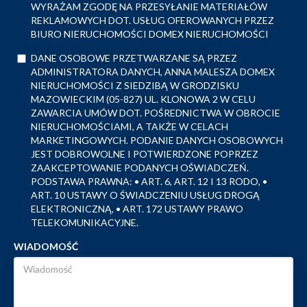
WYRAŻAM ZGODĘ NA PRZESYŁANIE MATERIAŁÓW
REKLAMOWYCH DOT. USŁUG OFEROWANYCH PRZEZ
BIURO NIERUCHOMOŚCI DOMEX NIERUCHOMOŚCI
DANE OSOBOWE PRZETWARZANE SĄ PRZEZ
ADMINISTRATORA DANYCH, ANNA MALESZA DOMEX
NIERUCHOMOŚCI Z SIEDZIBĄ W GRODZISKU
MAZOWIECKIM (05-827) UL. KLONOWA 2 W CELU
ZAWARCIA UMÓW DOT. POŚREDNICTWA W OBROCIE
NIERUCHOMOŚCIAMI, A TAKŻE W CELACH
MARKETINGOWYCH. PODANIE DANYCH OSOBOWYCH
JEST DOBROWOLNE I POTWIERDZONE POPRZEZ
ZAAKCEPTOWANIE PODANYCH OŚWIADCZEŃ.
PODSTAWA PRAWNA: • ART. 6, ART. 12 I 13 RODO, •
ART. 10 USTAWY O ŚWIADCZENIU USŁUG DROGĄ
ELEKTRONICZNĄ, • ART. 172 USTAWY PRAWO
TELEKOMUNIKACYJNE.
WIADOMOŚĆ