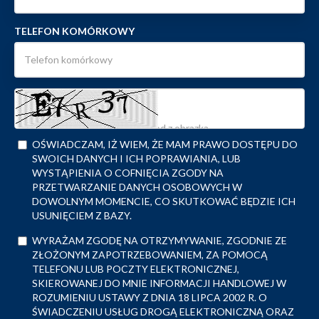
TELEFON KOMÓRKOWY
OŚWIADCZAM, IŻ WIEM, ŻE MAM PRAWO DOSTĘPU DO
SWOICH DANYCH I ICH POPRAWIANIA, LUB
WYSTĄPIENIA O COFNIĘCIA ZGODY NA
PRZETWARZANIE DANYCH OSOBOWYCH W
DOWOLNYM MOMENCIE, CO SKUTKOWAĆ BĘDZIE ICH
USUNIĘCIEM Z BAZY.
WYRAŻAM ZGODĘ NA OTRZYMYWANIE, ZGODNIE ZE
ZŁOŻONYM ZAPOTRZEBOWANIEM, ZA POMOCĄ
TELEFONU LUB POCZTY ELEKTRONICZNEJ,
SKIEROWANEJ DO MNIE INFORMACJI HANDLOWEJ W
ROZUMIENIU USTAWY Z DNIA 18 LIPCA 2002 R. O
ŚWIADCZENIU USŁUG DROGĄ ELEKTRONICZNĄ ORAZ