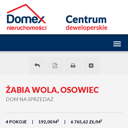
Toggl
naviga
ŻABIA WOLA, OSOWIEC
DOM NA SPRZEDAŻ
2
2
4 POKOJE
192,00 M
6 765,62 ZŁ/M