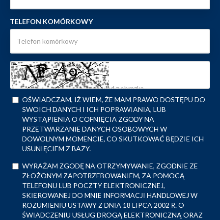
TELEFON KOMÓRKOWY
OŚWIADCZAM, IŻ WIEM, ŻE MAM PRAWO DOSTĘPU DO
SWOICH DANYCH I ICH POPRAWIANIA, LUB
WYSTĄPIENIA O COFNIĘCIA ZGODY NA
PRZETWARZANIE DANYCH OSOBOWYCH W
DOWOLNYM MOMENCIE, CO SKUTKOWAĆ BĘDZIE ICH
USUNIĘCIEM Z BAZY.
WYRAŻAM ZGODĘ NA OTRZYMYWANIE, ZGODNIE ZE
ZŁOŻONYM ZAPOTRZEBOWANIEM, ZA POMOCĄ
TELEFONU LUB POCZTY ELEKTRONICZNEJ,
SKIEROWANEJ DO MNIE INFORMACJI HANDLOWEJ W
ROZUMIENIU USTAWY Z DNIA 18 LIPCA 2002 R. O
ŚWIADCZENIU USŁUG DROGĄ ELEKTRONICZNĄ ORAZ