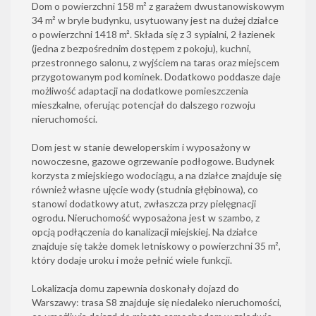
Dom o powierzchni 158 m² z garażem dwustanowiskowym
34 m² w bryle budynku, usytuowany jest na dużej działce
o powierzchni 1418 m². Składa się z 3 sypialni, 2 łazienek
(jedna z bezpośrednim dostępem z pokoju), kuchni,
przestronnego salonu, z wyjściem na taras oraz miejscem
przygotowanym pod kominek. Dodatkowo poddasze daje
możliwość adaptacji na dodatkowe pomieszczenia
mieszkalne, oferując potencjał do dalszego rozwoju
nieruchomości.
Dom jest w stanie deweloperskim i wyposażony w
nowoczesne, gazowe ogrzewanie podłogowe. Budynek
korzysta z miejskiego wodociągu, a na działce znajduje się
również własne ujęcie wody (studnia głębinowa), co
stanowi dodatkowy atut, zwłaszcza przy pielęgnacji
ogrodu. Nieruchomość wyposażona jest w szambo, z
opcją podłączenia do kanalizacji miejskiej. Na działce
znajduje się także domek letniskowy o powierzchni 35 m²,
który dodaje uroku i może pełnić wiele funkcji.
Lokalizacja domu zapewnia doskonały dojazd do
Warszawy: trasa S8 znajduje się niedaleko nieruchomości,