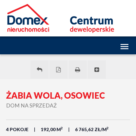
Toggl
naviga
ŻABIA WOLA, OSOWIEC
DOM NA SPRZEDAŻ
2
2
4 POKOJE
192,00 M
6 765,62 ZŁ/M