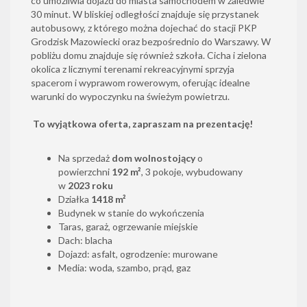
co umożliwia dojazd do miasta samochodem w zaledwie
30 minut. W bliskiej odległości znajduje się przystanek
autobusowy, z którego można dojechać do stacji PKP
Grodzisk Mazowiecki oraz bezpośrednio do Warszawy. W
pobliżu domu znajduje się również szkoła. Cicha i zielona
okolica z licznymi terenami rekreacyjnymi sprzyja
spacerom i wyprawom rowerowym, oferując idealne
warunki do wypoczynku na świeżym powietrzu.
To wyjątkowa oferta, zapraszam na prezentację!
Na sprzedaż
dom wolnostojący
o
powierzchni
192 m²
, 3 pokoje, wybudowany
w
2023 roku
Działka
1418 m²
Budynek w stanie do wykończenia
Taras, garaż, ogrzewanie miejskie
Dach: blacha
Dojazd: asfalt, ogrodzenie: murowane
Media: woda, szambo, prąd, gaz