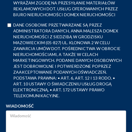
WYRAŻAM ZGODĘ NA PRZESYŁANIE MATERIAŁÓW
REKLAMOWYCH DOT. USŁUG OFEROWANYCH PRZEZ
BIURO NIERUCHOMOŚCI DOMEX NIERUCHOMOŚCI
DANE OSOBOWE PRZETWARZANE SĄ PRZEZ
ADMINISTRATORA DANYCH, ANNA MALESZA DOMEX
NIERUCHOMOŚCI Z SIEDZIBĄ W GRODZISKU
MAZOWIECKIM (05-827) UL. KLONOWA 2 W CELU
ZAWARCIA UMÓW DOT. POŚREDNICTWA W OBROCIE
NIERUCHOMOŚCIAMI, A TAKŻE W CELACH
MARKETINGOWYCH. PODANIE DANYCH OSOBOWYCH
JEST DOBROWOLNE I POTWIERDZONE POPRZEZ
ZAAKCEPTOWANIE PODANYCH OŚWIADCZEŃ.
PODSTAWA PRAWNA: • ART. 6, ART. 12 I 13 RODO, •
ART. 10 USTAWY O ŚWIADCZENIU USŁUG DROGĄ
ELEKTRONICZNĄ, • ART. 172 USTAWY PRAWO
TELEKOMUNIKACYJNE.
WIADOMOŚĆ