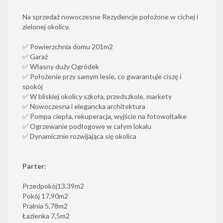
Na sprzedaż nowoczesne Rezydencje położone w cichej i
zielonej okolicy.
✅ Powierzchnia domu 201m2
✅ Garaż
✅ Własny duży Ogródek
✅ Położenie przy samym lesie, co gwarantuje ciszę i
spokój
✅ W bliskiej okolicy szkoła, przedszkole, markety
✅ Nowoczesna i elegancka architektura
✅ Pompa ciepła, rekuperacja, wyjście na fotowoltaike
✅ Ogrzewanie podłogowe w całym lokalu
✅ Dynamicznie rozwijająca się okolica
Parter:
Przedpokój13,39m2
Pokój 17,90m2
Pralnia 5,78m2
Łazienka 7,5m2