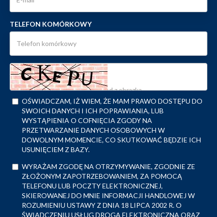
TELEFON KOMÓRKOWY
OŚWIADCZAM, IŻ WIEM, ŻE MAM PRAWO DOSTĘPU DO
SWOICH DANYCH I ICH POPRAWIANIA, LUB
WYSTĄPIENIA O COFNIĘCIA ZGODY NA
PRZETWARZANIE DANYCH OSOBOWYCH W
DOWOLNYM MOMENCIE, CO SKUTKOWAĆ BĘDZIE ICH
USUNIĘCIEM Z BAZY.
WYRAŻAM ZGODĘ NA OTRZYMYWANIE, ZGODNIE ZE
ZŁOŻONYM ZAPOTRZEBOWANIEM, ZA POMOCĄ
TELEFONU LUB POCZTY ELEKTRONICZNEJ,
SKIEROWANEJ DO MNIE INFORMACJI HANDLOWEJ W
ROZUMIENIU USTAWY Z DNIA 18 LIPCA 2002 R. O
ŚWIADCZENIU USŁUG DROGĄ ELEKTRONICZNĄ ORAZ