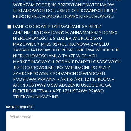
WYRAŻAM ZGODĘ NA PRZESYŁANIE MATERIAŁÓW
REKLAMOWYCH DOT. USŁUG OFEROWANYCH PRZEZ
BIURO NIERUCHOMOŚCI DOMEX NIERUCHOMOŚCI
DANE OSOBOWE PRZETWARZANE SĄ PRZEZ
ADMINISTRATORA DANYCH, ANNA MALESZA DOMEX
NIERUCHOMOŚCI Z SIEDZIBĄ W GRODZISKU
MAZOWIECKIM (05-827) UL. KLONOWA 2 W CELU
ZAWARCIA UMÓW DOT. POŚREDNICTWA W OBROCIE
NIERUCHOMOŚCIAMI, A TAKŻE W CELACH
MARKETINGOWYCH. PODANIE DANYCH OSOBOWYCH
JEST DOBROWOLNE I POTWIERDZONE POPRZEZ
ZAAKCEPTOWANIE PODANYCH OŚWIADCZEŃ.
PODSTAWA PRAWNA: • ART. 6, ART. 12 I 13 RODO, •
ART. 10 USTAWY O ŚWIADCZENIU USŁUG DROGĄ
ELEKTRONICZNĄ, • ART. 172 USTAWY PRAWO
TELEKOMUNIKACYJNE.
WIADOMOŚĆ