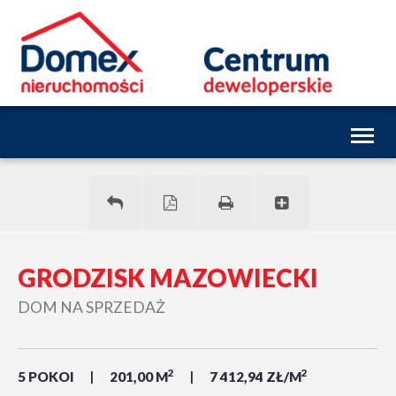
Toggl
naviga
GRODZISK MAZOWIECKI
DOM NA SPRZEDAŻ
2
2
5 POKOI
201,00 M
7 412,94 ZŁ/M