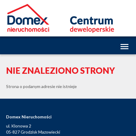
Toggl
naviga
NIE ZNALEZIONO STRONY
Strona o podanym adresie nie istnieje
Domex Nieruchomości
ul. Klonowa 2
05-827 Grodzisk Mazowiecki