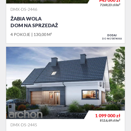
2
7 269,23 zł/m
DMX-DS-2446
ŻABIA WOLA
DOM NA SPRZEDAŻ
4 POKOJE
130,00 M²
DODAJ
DO NOTATNIKA
1 099 000
zł
2
8 116,69 zł/m
DMX-DS-2445