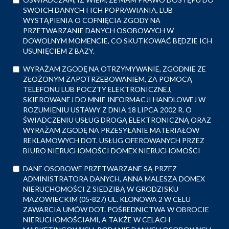
SWOICH DANYCH I ICH POPRAWIANIA, LUB
WYSTĄPIENIA O COFNIĘCIA ZGODY NA
PRZETWARZANIE DANYCH OSOBOWYCH W
DOWOLNYM MOMENCIE, CO SKUTKOWAĆ BĘDZIE ICH
USUNIĘCIEM Z BAZY.
WYRAŻAM ZGODĘ NA OTRZYMYWANIE, ZGODNIE ZE
ZŁOŻONYM ZAPOTRZEBOWANIEM, ZA POMOCĄ
TELEFONU LUB POCZTY ELEKTRONICZNEJ,
SKIEROWANEJ DO MNIE INFORMACJI HANDLOWEJ W
ROZUMIENIU USTAWY Z DNIA 18 LIPCA 2002 R. O
ŚWIADCZENIU USŁUG DROGĄ ELEKTRONICZNĄ ORAZ
WYRAŻAM ZGODĘ NA PRZESYŁANIE MATERIAŁÓW
REKLAMOWYCH DOT. USŁUG OFEROWANYCH PRZEZ
BIURO NIERUCHOMOŚCI DOMEX NIERUCHOMOŚCI
DANE OSOBOWE PRZETWARZANE SĄ PRZEZ
ADMINISTRATORA DANYCH, ANNA MALESZA DOMEX
NIERUCHOMOŚCI Z SIEDZIBĄ W GRODZISKU
MAZOWIECKIM (05-827) UL. KLONOWA 2 W CELU
ZAWARCIA UMÓW DOT. POŚREDNICTWA W OBROCIE
NIERUCHOMOŚCIAMI, A TAKŻE W CELACH