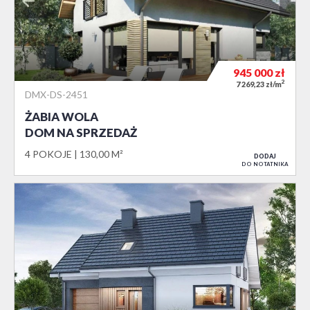
945 000
zł
2
7 269,23 zł/m
DMX-DS-2451
ŻABIA WOLA
DOM NA SPRZEDAŻ
4 POKOJE
130,00 M²
DODAJ
DO NOTATNIKA