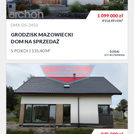
1 099 000
zł
2
8 116,69 zł/m
DMX-DS-2450
GRODZISK MAZOWIECKI
DOM NA SPRZEDAŻ
5 POKOI
135,40 M²
DODAJ
DO NOTATNIKA
945 000
zł