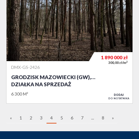
1 890 000
zł
2
300,00 zł/m
DMX-GS-2426
GRODZISK MAZOWIECKI (GW),…
DZIAŁKA NA SPRZEDAŻ
6 300 M²
DODAJ
DO NOTATNIKA
«
1
2
3
4
5
6
7
...
8
»