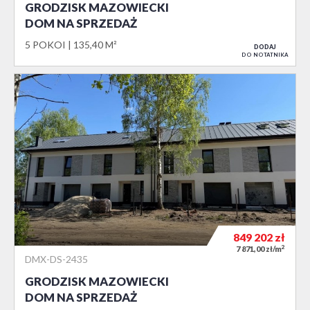
GRODZISK MAZOWIECKI
DOM NA SPRZEDAŻ
5 POKOI
135,40 M²
DODAJ
DO NOTATNIKA
849 202
zł
2
7 871,00 zł/m
DMX-DS-2435
GRODZISK MAZOWIECKI
DOM NA SPRZEDAŻ