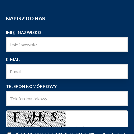
NAPISZ DO NAS
IMIĘ I NAZWISKO
E-MAIL
TELEFON KOMÓRKOWY
OŚWIADCZAM, IŻ WIEM, ŻE MAM PRAWO DOSTĘPU DO