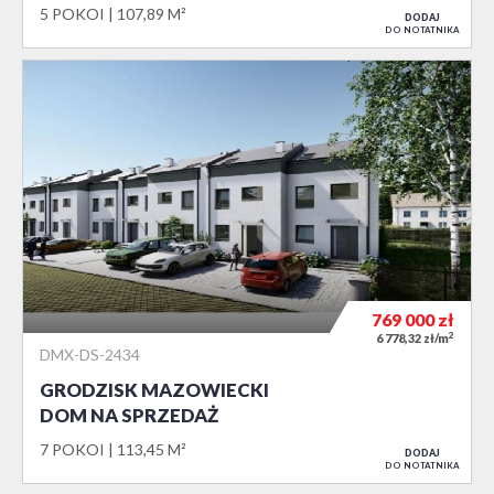
5 POKOI
107,89 M²
DODAJ
DO NOTATNIKA
769 000
zł
2
6 778,32 zł/m
DMX-DS-2434
GRODZISK MAZOWIECKI
DOM NA SPRZEDAŻ
7 POKOI
113,45 M²
DODAJ
DO NOTATNIKA