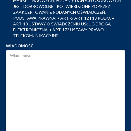
MARKETINGOWYCH. PODANIE DANYCH OSOBOWYCH
JEST DOBROWOLNE I POTWIERDZONE POPRZEZ
ZAAKCEPTOWANIE PODANYCH OŚWIADCZEŃ.
PODSTAWA PRAWNA: • ART. 6, ART. 12 I 13 RODO, •
ART. 10 USTAWY O ŚWIADCZENIU USŁUG DROGĄ
ELEKTRONICZNĄ, • ART. 172 USTAWY PRAWO
TELEKOMUNIKACYJNE.
WIADOMOŚĆ