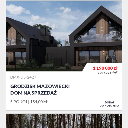
1 190 000
zł
2
7 727,27 zł/m
DMX-DS-2427
GRODZISK MAZOWIECKI
DOM NA SPRZEDAŻ
5 POKOI
154,00 M²
DODAJ
DO NOTATNIKA