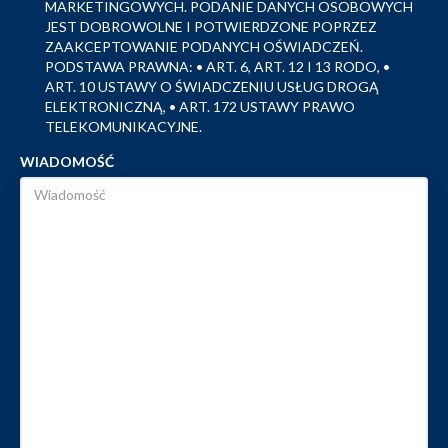
MARKETINGOWYCH. PODANIE DANYCH OSOBOWYCH
JEST DOBROWOLNE I POTWIERDZONE POPRZEZ
ZAAKCEPTOWANIE PODANYCH OŚWIADCZEŃ.
PODSTAWA PRAWNA: • ART. 6, ART. 12 I 13 RODO, •
ART. 10 USTAWY O ŚWIADCZENIU USŁUG DROGĄ
ELEKTRONICZNĄ, • ART. 172 USTAWY PRAWO
TELEKOMUNIKACYJNE.
WIADOMOŚĆ