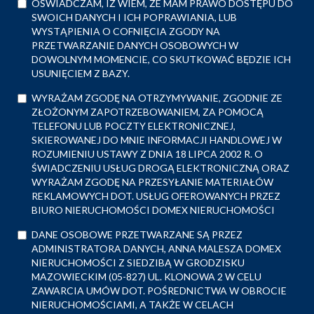
OŚWIADCZAM, IŻ WIEM, ŻE MAM PRAWO DOSTĘPU DO
SWOICH DANYCH I ICH POPRAWIANIA, LUB
WYSTĄPIENIA O COFNIĘCIA ZGODY NA
PRZETWARZANIE DANYCH OSOBOWYCH W
DOWOLNYM MOMENCIE, CO SKUTKOWAĆ BĘDZIE ICH
USUNIĘCIEM Z BAZY.
WYRAŻAM ZGODĘ NA OTRZYMYWANIE, ZGODNIE ZE
ZŁOŻONYM ZAPOTRZEBOWANIEM, ZA POMOCĄ
TELEFONU LUB POCZTY ELEKTRONICZNEJ,
SKIEROWANEJ DO MNIE INFORMACJI HANDLOWEJ W
ROZUMIENIU USTAWY Z DNIA 18 LIPCA 2002 R. O
ŚWIADCZENIU USŁUG DROGĄ ELEKTRONICZNĄ ORAZ
WYRAŻAM ZGODĘ NA PRZESYŁANIE MATERIAŁÓW
REKLAMOWYCH DOT. USŁUG OFEROWANYCH PRZEZ
BIURO NIERUCHOMOŚCI DOMEX NIERUCHOMOŚCI
DANE OSOBOWE PRZETWARZANE SĄ PRZEZ
ADMINISTRATORA DANYCH, ANNA MALESZA DOMEX
NIERUCHOMOŚCI Z SIEDZIBĄ W GRODZISKU
MAZOWIECKIM (05-827) UL. KLONOWA 2 W CELU
ZAWARCIA UMÓW DOT. POŚREDNICTWA W OBROCIE
NIERUCHOMOŚCIAMI, A TAKŻE W CELACH