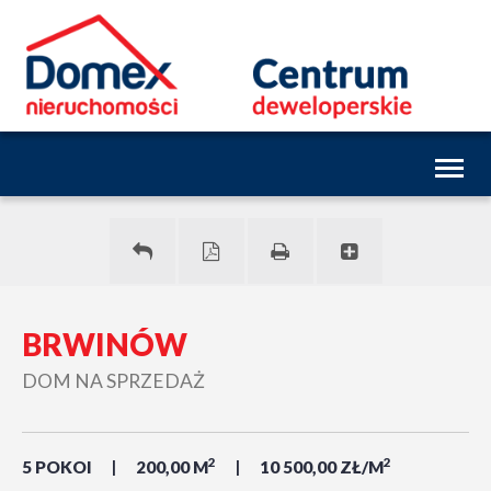
Toggl
naviga
BRWINÓW
DOM NA SPRZEDAŻ
2
2
5 POKOI
200,00 M
10 500,00 ZŁ/M